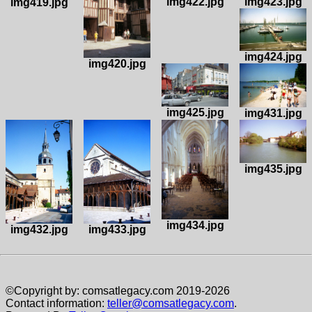
img423.jpg
img422.jpg
img419.jpg
img424.jpg
img420.jpg
img425.jpg
img431.jpg
img435.jpg
img434.jpg
img432.jpg
img433.jpg
©Copyright by: comsatlegacy.com 2019-2026
Contact information:
teller@comsatlegacy.com
.