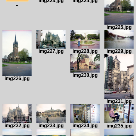
img224.jpg
img223.jpg
..
img225.jpg
img228.jpg
img229.jpg
img227.jpg
img230.jpg
img226.jpg
img231.jpg
img234.jpg
img232.jpg
img233.jpg
img235.jpg